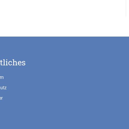
tliches
um
utz
er